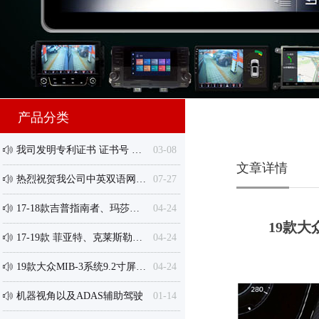
产品分类
我司发明专利证书 证书号 第49730089号 证书授权声明
03-08
ꂗ
文章详情
热烈祝贺我公司中英双语网站全面升级改版成功！
07-27
ꂗ
17-18款吉普指南者、玛莎拉蒂总裁、Levante、克莱斯勒等8.4寸屏专用接口盒
04-24
ꂗ
19款大
17-19款 菲亚特、克莱斯勒等7寸显示屏分体机/一体机 专用接口盒
04-24
ꂗ
19款大众MIB-3系统9.2寸屏【采用Harman或Alpine主机】专用倒车轨迹盒/卓导航一体机
04-24
ꂗ
机器视角以及ADAS辅助驾驶
01-14
ꂗ