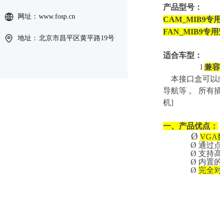
产品型号：
网址：
www.fosp.cn
CAM_MIB9
FAN_MIB9
地址：
北京市昌平区黄平路19号
适合车型：
l
兼容
本接口盒可以向
导航等 。 所有
机]
一、产品优点：
Ø
VG
Ø
通过
Ø
支持高
Ø
内置
Ø
完全