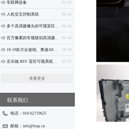
车联网设备
01-14
ꂗ
人机交互控制系统
01-14
ꂗ
多个高清摄像头的可视盲区监测系统
01-14
ꂗ
百万像素的车规级别高清摄像头
01-14
ꂗ
18-19款大众途锐、奥迪A8、保时捷 京乐驰VGA高清360度全景专用接口盒、安卓一体机...
10-19
ꂗ
京乐驰 BSV 盲区可视系统为您安全出行护航
07-25
ꂗ
查看更多
联系我们
电话：
010-62719625
邮箱：
info@fosp.cn