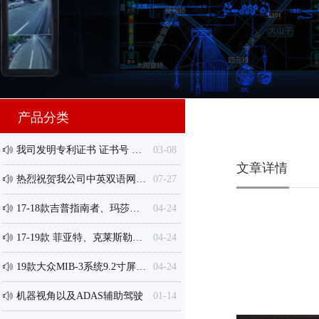
产品分类
我司发明专利证书 证书号 第49730089号 证书授权声明
03-08
ꂗ
文章详情
热烈祝贺我公司中英双语网站全面升级改版成功！
07-27
ꂗ
17-18款吉普指南者、玛莎拉蒂总裁、Levante、克莱斯勒等8.4寸屏专用接口盒
04-24
ꂗ
17-19款 菲亚特、克莱斯勒等7寸显示屏分体机/一体机 专用接口盒
04-24
ꂗ
19款大众MIB-3系统9.2寸屏【采用Harman或Alpine主机】专用倒车轨迹盒/卓导航一体机
04-24
ꂗ
机器视角以及ADAS辅助驾驶
01-14
ꂗ