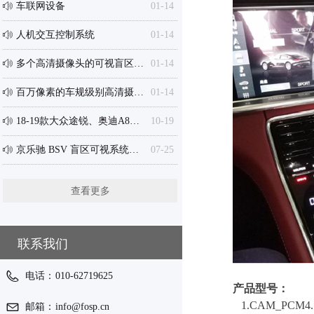
车联网设备
01-14
ꂗ
人机交互控制系统
01-14
ꂗ
多个高清摄像头的可视盲区监测系统
01-14
ꂗ
百万像素的车规级别高清摄像头
01-14
ꂗ
18-19款大众途锐、奥迪A8、保时捷 京乐驰VGA高清360度全景专用接口盒、安卓一体机...
10-19
ꂗ
京乐驰 BSV 盲区可视系统为您安全出行护航
07-25
ꂗ
查看更多
联系我们
电话：
010-62719625
产品型号：
1.CAM_PC
邮箱：
info@fosp.cn