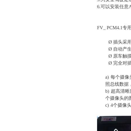
6.可以安装任意App
FV_ PCM4.1
Ø
插头采
Ø
自动产生
Ø
原车触
Ø
完全对插
a)
每个摄像
照总线数据
b)
超高清晰
个摄像头的图
c)
4
个摄像